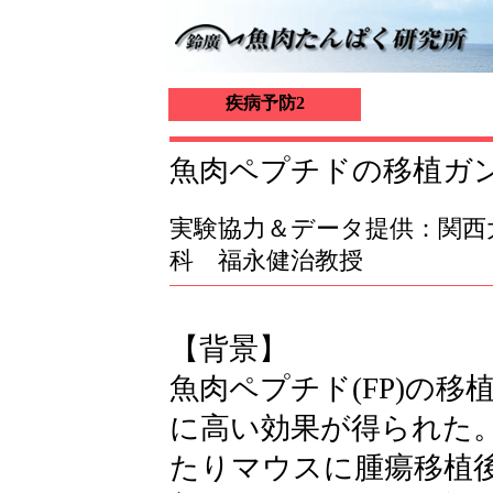
疾病予防2
魚肉ペプチドの移植ガ
実験協力＆データ提供：関西大
科 福永健治教授
【背景】
魚肉ペプチド(FP)の
に高い効果が得られた
たりマウスに腫瘍移植