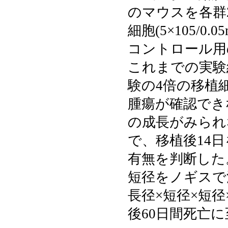
のマウスを各群2
細胞(5×105/0
コントロール
これまでの実験
験の4倍の移植
腫瘍が確認でき
の成長がみられ
で、移植後14
有無を判断した
短径をノギスで
長径×短径×短径
後60日間死亡