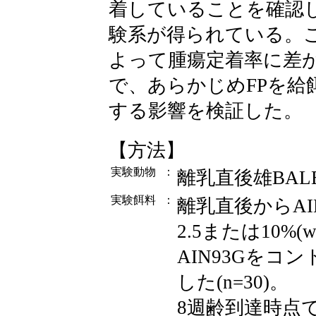
着していることを確認
験系が得られている。
よって腫瘍定着率に差
で、あらかじめFPを給
する影響を検証した。
【方法】
実験動物
：
離乳直後雄BAL
実験餌料
：
離乳直後からAI
2.5または10%
AIN93Gをコ
した(n=30)。
8週齢到達時点で