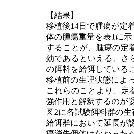
【結果】
移植後14日で腫瘍が定
体の腫瘍重量を表1に示
することが、腫瘍の定
効であるといえる。さ
の餌料を給餌している
移植前の生理状態によ
これらのことより、定
強作用と解釈するのが
図2に各試験餌料群の生
給餌群において延長が認
瘍消失個体はなかったが