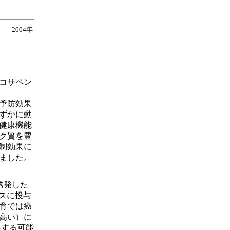
 2004年
コサペン
予防効果
ずかに動
健康機能
ク質を豊
制効果に
ました。
誘発した
ウスに投与
育では癌
高い）に
展する可能