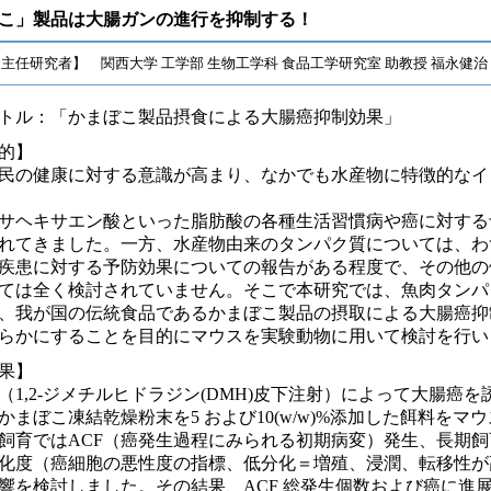
こ」製品は大腸ガンの進行を抑制する！
主任研究者】 関西大学 工学部 生物工学科 食品工学研究室 助教授 福永健治
トル：「かまぼこ製品摂食による大腸癌抑制効果」
的】
民の健康に対する意識が高まり、なかでも水産物に特徴的なイ
サヘキサエン酸といった脂肪酸の各種生活習慣病や癌に対する
れてきました。一方、水産物由来のタンパク質については、わ
疾患に対する予防効果についての報告がある程度で、その他の
ては全く検討されていません。そこで本研究では、魚肉タンパ
、我が国の伝統食品であるかまぼこ製品の摂取による大腸癌抑
らかにすることを目的にマウスを実験動物に用いて検討を行い
果】
（1,2-ジメチルヒドラジン(DMH)皮下注射）によって大腸癌を
かまぼこ凍結乾燥粉末を5 および10(w/w)%添加した餌料をマ
飼育ではACF（癌発生過程にみられる初期病変）発生、長期飼
化度（癌細胞の悪性度の指標、低分化＝増殖、浸潤、転移性が
響を検討しました。その結果、ACF 総発生個数および癌に進