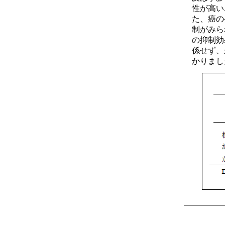
性が高い
た、癌の
制がみら
の抑制効
係せず、
かりまし